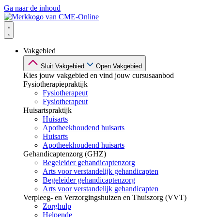
Ga naar de inhoud
Vakgebied
Sluit Vakgebied
Open Vakgebied
Kies jouw vakgebied en vind jouw cursusaanbod
Fysiotherapiepraktijk
Fysiotherapeut
Fysiotherapeut
Huisartspraktijk
Huisarts
Apotheekhoudend huisarts
Huisarts
Apotheekhoudend huisarts
Gehandicaptenzorg (GHZ)
Begeleider gehandicaptenzorg
Arts voor verstandelijk gehandicapten
Begeleider gehandicaptenzorg
Arts voor verstandelijk gehandicapten
Verpleeg- en Verzorgingshuizen en Thuiszorg (VVT)
Zorghulp
Helpende