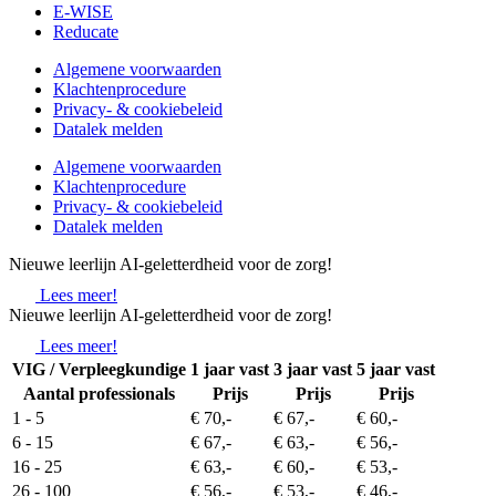
E-WISE
Reducate
Algemene voorwaarden
Klachtenprocedure
Privacy- & cookiebeleid
Datalek melden
Algemene voorwaarden
Klachtenprocedure
Privacy- & cookiebeleid
Datalek melden
Nieuwe leerlijn AI-geletterdheid voor de zorg!
Lees meer!
Nieuwe leerlijn AI-geletterdheid voor de zorg!
Lees meer!
VIG / Verpleegkundige
1 jaar vast
3 jaar vast
5 jaar vast
Aantal professionals
Prijs
Prijs
Prijs
1 - 5
€ 70,-
€ 67,-
€ 60,-
6 - 15
€ 67,-
€ 63,-
€ 56,-
16 - 25
€ 63,-
€ 60,-
€ 53,-
26 - 100
€ 56,-
€ 53,-
€ 46,-