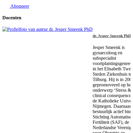
Abonneer
Docenten
dr. Jesper Smeenk PhD
Jesper Smeenk is
gynaecoloog en
subspecialist
voortplantingsgenee
in het Elisabeth Twee
Steden Ziekenhuis te
Tilburg. Hij is in 200
gepromoveerd op het
onderwerp ‘Stress &
clinical consequences
de Katholieke Univers
Nijmegen. Daarnaast i
bestuurlijk actief bin
Stichting Automatise
Fertiliteit (SAF), de
Nederlandse Verenig
voor Obstetrie en