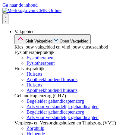
Ga naar de inhoud
Vakgebied
Sluit Vakgebied
Open Vakgebied
Kies jouw vakgebied en vind jouw cursusaanbod
Fysiotherapiepraktijk
Fysiotherapeut
Fysiotherapeut
Huisartspraktijk
Huisarts
Apotheekhoudend huisarts
Huisarts
Apotheekhoudend huisarts
Gehandicaptenzorg (GHZ)
Begeleider gehandicaptenzorg
Arts voor verstandelijk gehandicapten
Begeleider gehandicaptenzorg
Arts voor verstandelijk gehandicapten
Verpleeg- en Verzorgingshuizen en Thuiszorg (VVT)
Zorghulp
Helpende