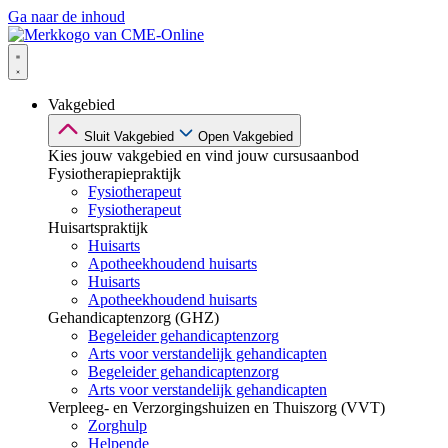
Ga naar de inhoud
Vakgebied
Sluit Vakgebied
Open Vakgebied
Kies jouw vakgebied en vind jouw cursusaanbod
Fysiotherapiepraktijk
Fysiotherapeut
Fysiotherapeut
Huisartspraktijk
Huisarts
Apotheekhoudend huisarts
Huisarts
Apotheekhoudend huisarts
Gehandicaptenzorg (GHZ)
Begeleider gehandicaptenzorg
Arts voor verstandelijk gehandicapten
Begeleider gehandicaptenzorg
Arts voor verstandelijk gehandicapten
Verpleeg- en Verzorgingshuizen en Thuiszorg (VVT)
Zorghulp
Helpende