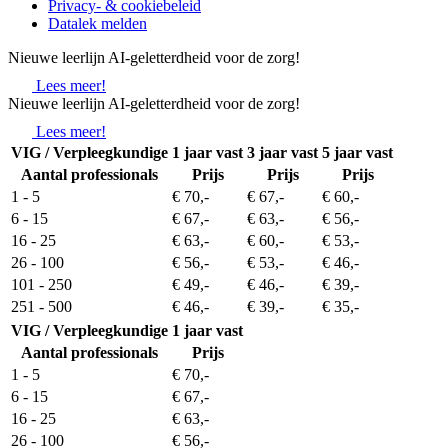
Privacy- & cookiebeleid
Datalek melden
Nieuwe leerlijn AI-geletterdheid voor de zorg!
Lees meer!
Nieuwe leerlijn AI-geletterdheid voor de zorg!
Lees meer!
VIG / Verpleegkundige
1 jaar vast
3 jaar vast
5 jaar vast
Aantal professionals
Prijs
Prijs
Prijs
1 - 5
€ 70,-
€ 67,-
€ 60,-
6 - 15
€ 67,-
€ 63,-
€ 56,-
16 - 25
€ 63,-
€ 60,-
€ 53,-
26 - 100
€ 56,-
€ 53,-
€ 46,-
101 - 250
€ 49,-
€ 46,-
€ 39,-
251 - 500
€ 46,-
€ 39,-
€ 35,-
VIG / Verpleegkundige
1 jaar vast
Aantal professionals
Prijs
1 - 5
€ 70,-
6 - 15
€ 67,-
16 - 25
€ 63,-
26 - 100
€ 56,-