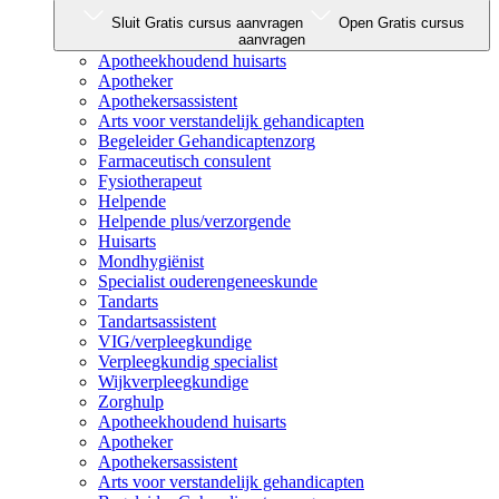
Sluit Gratis cursus aanvragen
Open Gratis cursus
aanvragen
Apotheekhoudend huisarts
Apotheker
Apothekersassistent
Arts voor verstandelijk gehandicapten
Begeleider Gehandicaptenzorg
Farmaceutisch consulent
Fysiotherapeut
Helpende
Helpende plus/verzorgende
Huisarts
Mondhygiënist
Specialist ouderengeneeskunde
Tandarts
Tandartsassistent
VIG/verpleegkundige
Verpleegkundig specialist
Wijkverpleegkundige
Zorghulp
Apotheekhoudend huisarts
Apotheker
Apothekersassistent
Arts voor verstandelijk gehandicapten