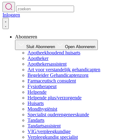
Inloggen
Abonneren
Sluit Abonneren
Open Abonneren
Apotheekhoudend huisarts
Apotheker
Apothekersassistent
Art voor verstandelijk gehandicapten
Begeleider Gehandicaptenzorg
Farmaceutisch consulent
Fysiotherapeut
Helpende
Helpende plus/verzorgende
Huisarts
Mondhygiënist
Specialist ouderengeneeskunde
Tandarts
Tandartsassistent
VIG/verpleegkundige
Verpleegkundig specialist