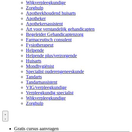
Wijkverpleegkundige
Zorghulp
Apotheekhoudend huisarts
Apotheker
Apothekersassistent
Art voor verstandelijk gehandicapten
Begeleider Gehandicaptenzorg
Farmaceutisch consulent
Fysiotherapeut
Helpende
Helpende plus/verzorgende
Huisarts
Mondhygiënist
Specialist ouderengeneeskunde
Tandarts
Tandartsassistent
VIG/verpleegkundige
Verpleegkundig specialist
Wijkverpleegkundige
Zorghulp
Gratis cursus aanvragen