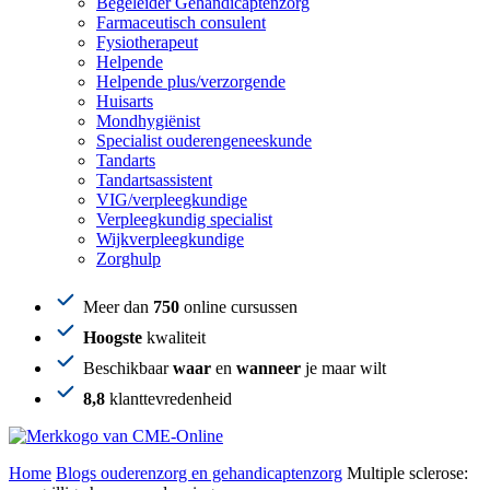
Begeleider Gehandicaptenzorg
Farmaceutisch consulent
Fysiotherapeut
Helpende
Helpende plus/verzorgende
Huisarts
Mondhygiënist
Specialist ouderengeneeskunde
Tandarts
Tandartsassistent
VIG/verpleegkundige
Verpleegkundig specialist
Wijkverpleegkundige
Zorghulp
Meer dan
750
online cursussen
Hoogste
kwaliteit
Beschikbaar
waar
en
wanneer
je maar wilt
8,8
klanttevredenheid
Home
Blogs ouderenzorg en gehandicaptenzorg
Multiple sclerose: