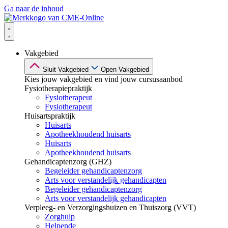
Ga naar de inhoud
Vakgebied
Sluit Vakgebied
Open Vakgebied
Kies jouw vakgebied en vind jouw cursusaanbod
Fysiotherapiepraktijk
Fysiotherapeut
Fysiotherapeut
Huisartspraktijk
Huisarts
Apotheekhoudend huisarts
Huisarts
Apotheekhoudend huisarts
Gehandicaptenzorg (GHZ)
Begeleider gehandicaptenzorg
Arts voor verstandelijk gehandicapten
Begeleider gehandicaptenzorg
Arts voor verstandelijk gehandicapten
Verpleeg- en Verzorgingshuizen en Thuiszorg (VVT)
Zorghulp
Helpende